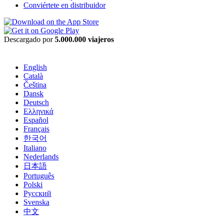
Conviértete en distribuidor
Descargado por
5.000.000 viajeros
English
Català
Čeština
Dansk
Deutsch
Ελληνικά
Español
Français
한국어
Italiano
Nederlands
日本語
Português
Polski
Русский
Svenska
中文