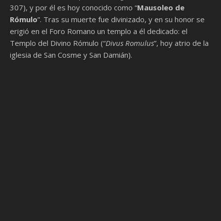
307), y por él es hoy conocido como “
Mausoleo de
Rómulo
”. Tras su muerte fue divinizado, y en su honor se
erigió en el Foro Romano un templo a él dedicado: el
Templo del Divino Rómulo (“
Divus Romulus
”, hoy atrio de la
iglesia de San Cosme y San Damián).