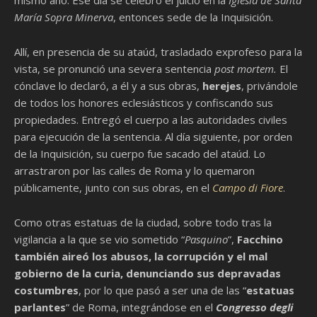
mismo año. Ese día se celebró el juicio en la
Iglesia de Santa
María Sopra Minerva
, entonces sede de la Inquisición.
Allí, en presencia de su ataúd, trasladado exprofeso para la
vista, se pronunció una severa sentencia
post mortem.
El
cónclave lo declaró, a él y a sus obras,
herejes
, privándole
de todos los honores eclesiásticos y confiscando sus
propiedades. Entregó el cuerpo a las autoridades civiles
para ejecución de la sentencia. Al día siguiente, por orden
de la Inquisición, su cuerpo fue sacado del ataúd. Lo
arrastraron por las calles de Roma y lo quemaron
públicamente, junto con sus obras, en el
Campo di Fiore
.
Como otras estatuas de la ciudad, sobre todo tras la
vigilancia a la que se vio sometido “
Pasquino
”,
Facchino
también aireó los abusos, la corrupción y el mal
gobierno de la curia, denunciando sus depravadas
costumbres
, por lo que pasó a ser una de las “
estatuas
parlantes
” de Roma, integrándose en el
Congresso degli